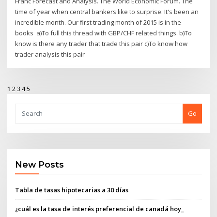
Franc Forecast and Analysis. The World Economic Forum. The
time of year when central bankers like to surprise. It's been an
incredible month. Our first trading month of 2015 is in the
books a)To full this thread with GBP/CHF related things. b)To
know is there any trader that trade this pair c)To know how
trader analysis this pair
1
2
3
4
5
Go
New Posts
Tabla de tasas hipotecarias a 30 días
¿cuál es la tasa de interés preferencial de canadá hoy_