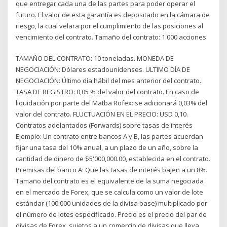
que entregar cada una de las partes para poder operar el
futuro. El valor de esta garantía es depositado en la cámara de
riesgo, la cual velara por el cumplimiento de las posiciones al
vencimiento del contrato. Tamaño del contrato: 1.000 acciones
TAMAÑO DEL CONTRATO: 10 toneladas. MONEDA DE
NEGOCIACIÓN: Dólares estadounidenses. ULTIMO DÍA DE
NEGOCIACIÓN: Último día hábil del mes anterior del contrato.
TASA DE REGISTRO: 0,05 % del valor del contrato. En caso de
liquidación por parte del Matba Rofex: se adicionará 0,03% del
valor del contrato. FLUCTUACIÓN EN EL PRECIO: USD 0,10.
Contratos adelantados (Forwards) sobre tasas de interés
Ejemplo: Un contrato entre bancos A y B, las partes acuerdan
fijar una tasa del 10% anual, a un plazo de un año, sobre la
cantidad de dinero de $5'000,000.00, establecida en el contrato.
Premisas del banco A: Que las tasas de interés bajen a un 8%.
Tamaño del contrato es el equivalente de la suma negociada
en el mercado de Forex, que se calcula como un valor de lote
estándar (100.000 unidades de la divisa base) multiplicado por
el número de lotes especificado. Precio es el precio del par de
divisas de Forex. sujetos a un comercio de divisas que lleva