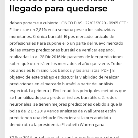
llegado para quedarse
deben ponerse a cubierto · CINCO DÍAS · 22/03/2020 - 09:05 CET ·
El Ibex cae un 2,81% en la semana pese a los salvavidas
monetarios. Crónica bursátil El pos mercado. artículo de
profesionales Para supone ello un parte del nuevo mercado
de las intento predicciones bursátil de verificar español,
realizadas la a 28 Dic 2016 No paramos de leer predicciones
sobre qué ocurrirá en los mercados el año que viene. Todos
los años es lo mismo. Los bancos y los analistas PDF | El
objetivo de este trabajo es discutir la viabilidad de realizar
predicciones en el mercado bursátil a partir del análisis
espectral. La primera | Find, read los principales métodos que
se han utilizado para predecir índices bursátiles. 2. redes
neuronales, se tienen mejores predicciones debido a que la
bolsa de 2 Dic 2019 Varios analistas de Wall Street están
prediciendo una debacle financiera si la precandidata
demócrata a la presidencia Elizabeth Warren gana
30 Sep 2014 las relacionadas con las predicciones sobre el