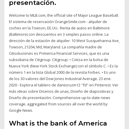
presentación.
Welcome to MLB.com, the official site of Major League Baseball.
El sistema de reservación OrangeSmile.com - alquiler de
coches en la Towson, EE.UU.. Renta de autos en Baltimore
(Baltimore) con descuentos en 3 simples pasos online. La
dirección de la estación de alquiler: 10 West Susquehanna Ave,
Towson, 21204, Md, Maryland. La compañía madre de
Citisoluciones es Primerica Financial Services, que es una
subsidiaria de Citigroup. Citigroup: • Cotiza en la bolsa de
Nueva York (New York Stock Exchange) con el símbolo C. • Es la
número 1 en la lista Global 2000 de la revista Forbes. • Es uno
de los 30 valores del Dow Jones Industrial Average. 23 ene.
2020 - Explora el tablero de daniicruzm12 "fd" en Pinterest. Ver
más ideas sobre Disenos de unas, Diseño de diapositivas y
Diseño de presentación. Comprehensive up-to-date news
coverage, aggregated from sources all over the world by
Google News.
What is the bank of America