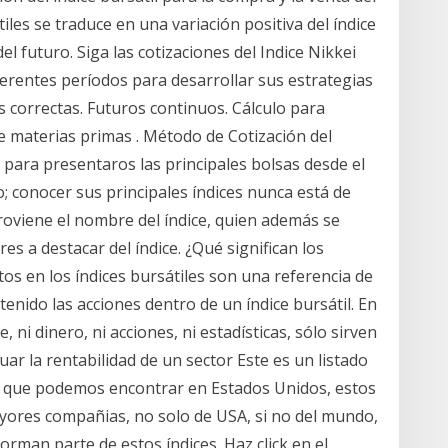
tiles se traduce en una variación positiva del índice
el futuro. Siga las cotizaciones del Indice Nikkei
iferentes períodos para desarrollar sus estrategias
 correctas. Futuros continuos. Cálculo para
de materias primas . Método de Cotización del
 para presentaros las principales bolsas desde el
io; conocer sus principales índices nunca está de
proviene el nombre del índice, quien además se
es a destacar del índice. ¿Qué significan los
tos en los índices bursátiles son una referencia de
enido las acciones dentro de un índice bursátil. En
, ni dinero, ni acciones, ni estadísticas, sólo sirven
r la rentabilidad de un sector Este es un listado
es que podemos encontrar en Estados Unidos, estos
yores compañias, no solo de USA, si no del mundo,
man parte de estos índices. Haz click en el